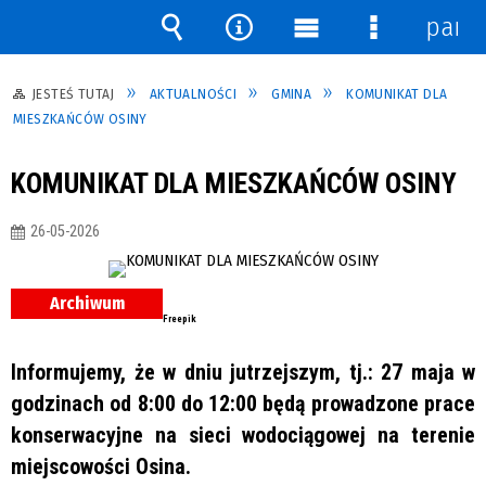
pane
Wyszukiwarka
Narzędzia
Menu
Menu
główne
szczegółow
JESTEŚ TUTAJ
AKTUALNOŚCI
GMINA
KOMUNIKAT DLA
MIESZKAŃCÓW OSINY
KOMUNIKAT DLA MIESZKAŃCÓW OSINY
26-05-2026
Archiwum
Freepik
Informujemy, że w dniu jutrzejszym,
tj.: 27
maja w
godzinach od 8:00 do 12:00 będą prowadzone prace
konserwacyjne na sieci wodociągowej na terenie
miejscowości Osina.