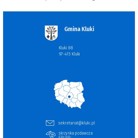
Gmina
Kluki
Kluki 88
97-415 Kluki
sekretariat@kluki.pl
skrzynka podawcza
EPUAP: