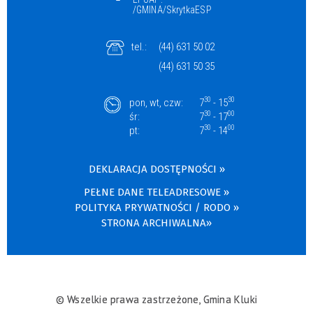
/GMINA/SkrytkaESP
tel.:
(44) 631 50 02
(44) 631 50 35
30
30
pon, wt, czw:
7
- 15
30
00
śr:
7
- 17
30
00
pt:
7
- 14
DEKLARACJA DOSTĘPNOŚCI »
PEŁNE DANE TELEADRESOWE »
POLITYKA PRYWATNOŚCI / RODO »
STRONA ARCHIWALNA»
© Wszelkie prawa zastrzeżone, Gmina Kluki